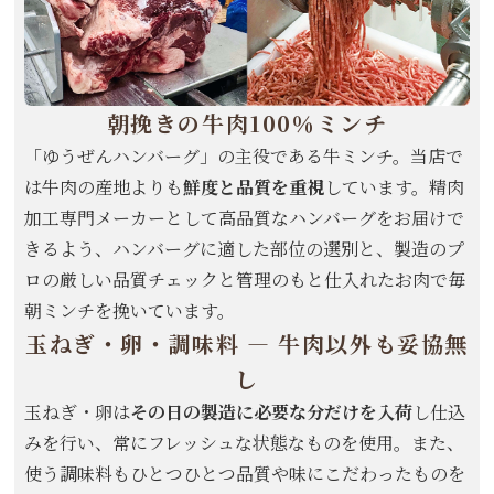
朝挽きの牛肉100％ミンチ
「ゆうぜんハンバーグ」の主役である牛ミンチ。当店で
は牛肉の産地よりも
鮮度と品質を重視
しています。精肉
加工専門メーカーとして高品質なハンバーグをお届けで
きるよう、ハンバーグに適した部位の選別と、製造のプ
ロの厳しい品質チェックと管理のもと仕入れたお肉で毎
朝ミンチを挽いています。
玉ねぎ・卵・調味料 ― 牛肉以外も妥協無
し
玉ねぎ・卵は
その日の製造に必要な分だけを入荷
し仕込
みを行い、常にフレッシュな状態なものを使用。また、
使う調味料もひとつひとつ品質や味にこだわったものを