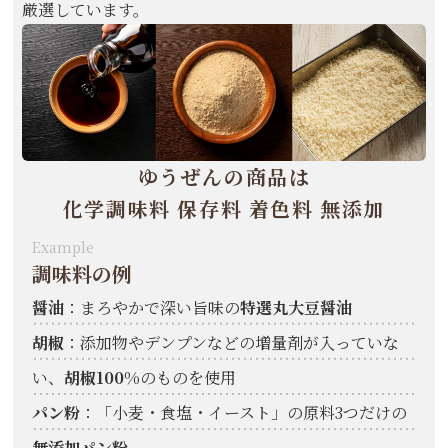
厳選しています。
ゆうぜんの商品は
化学調味料 保存料 着色料 無添加
Example
調味料の例
醤油
：まろやかで深い旨味の
特選丸大豆醤油
胡椒
：添加物やデンプンなどの増量剤が入っていな
い、
胡椒100%
のものを使用
パン粉
：「小麦・食塩・イースト」の原料3つだけの
無添加パン粉