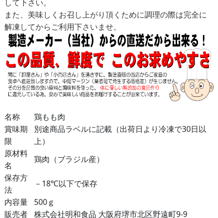
して下さい。
また、美味しくお召し上がり頂くために調理の際は完全に
解凍してからご利用下さいませ。
名称
鶏もも肉
賞味期
別途商品ラベルに記載（出荷日より冷凍で30日以
限
上）
原材料
鶏肉（ブラジル産）
名
保存方
－18℃以下で保存
法
内容量
500ｇ
販売者
株式会社明和食品 大阪府堺市北区野遠町9-9