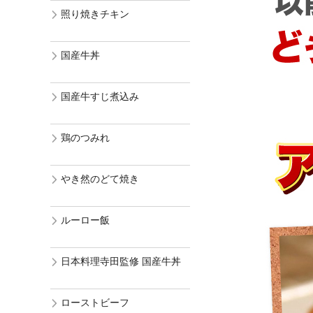
照り焼きチキン
国産牛丼
国産牛すじ煮込み
鶏のつみれ
やき然のどて焼き
ルーロー飯
日本料理寺田監修 国産牛丼
ローストビーフ