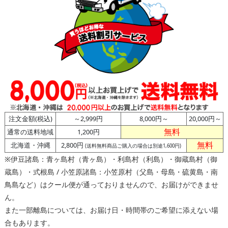
注文金額(税込)
～2,999円
8,000円～
20,000円～
無料
通常の送料地域
1,200円
無料
北海道・沖縄
2,800円
(送料無料商品ご購入の場合は別途1,600円)
※伊豆諸島：青ヶ島村（青ヶ島）・利島村（利島）・御蔵島村（御
蔵島）・式根島 / 小笠原諸島：小笠原村（父島・母島・硫黄島・南
鳥島など）はクール便が通っておりませんので、お届けができませ
ん。
また一部離島については、お届け日・時間帯のご希望に添えない場
合もあります。