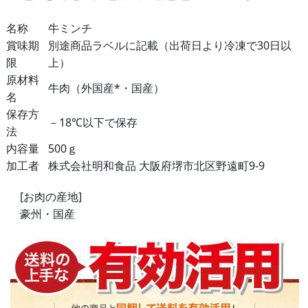
名称
牛ミンチ
賞味期
別途商品ラベルに記載（出荷日より冷凍で30日以
限
上）
原材料
牛肉（外国産*・国産）
名
保存方
－18℃以下で保存
法
内容量
500ｇ
加工者
株式会社明和食品 大阪府堺市北区野遠町9-9
[お肉の産地]
豪州・国産