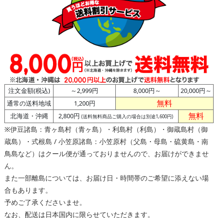
注文金額(税込)
～2,999円
8,000円～
20,000円～
無料
通常の送料地域
1,200円
無料
北海道・沖縄
2,800円
(送料無料商品ご購入の場合は別途1,600円)
※伊豆諸島：青ヶ島村（青ヶ島）・利島村（利島）・御蔵島村（御
蔵島）・式根島 / 小笠原諸島：小笠原村（父島・母島・硫黄島・南
鳥島など）はクール便が通っておりませんので、お届けができませ
ん。
また一部離島については、お届け日・時間帯のご希望に添えない場
合もあります。
予めご了承くださいませ。
なお、配送は日本国内に限らせていただきます。