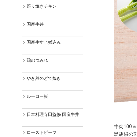
照り焼きチキン
国産牛丼
国産牛すじ煮込み
鶏のつみれ
やき然のどて焼き
ルーロー飯
日本料理寺田監修 国産牛丼
牛肉10
ローストビーフ
黒胡椒の刺