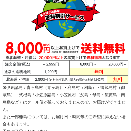
注文金額(税込)
～2,999円
8,000円～
20,000円～
無料
通常の送料地域
1,200円
無料
北海道・沖縄
2,800円
(送料無料商品ご購入の場合は別途1,600円)
※伊豆諸島：青ヶ島村（青ヶ島）・利島村（利島）・御蔵島村（御
蔵島）・式根島 / 小笠原諸島：小笠原村（父島・母島・硫黄島・南
鳥島など）はクール便が通っておりませんので、お届けができませ
ん。
また一部離島については、お届け日・時間帯のご希望に添えない場
合もあります。