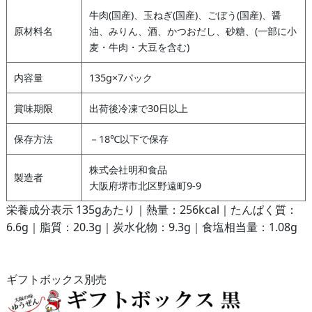
牛肉(国産)、玉ねぎ(国産)、ごぼう(国産)、醤
原材料名
油、みりん、酒、かつおだし、砂糖、(一部に小
麦・牛肉・大豆を含む)
内容量
135g×7パック
賞味期限
出荷後冷凍で30日以上
保存方法
－18℃以下で保存
株式会社明和食品
製造者
大阪府堺市北区野遠町9-9
栄養成分表示 135gあたり｜熱量：256kcal｜たんぱく質：
6.6g｜脂質：20.3g｜炭水化物：9.3g｜食塩相当量：1.08g
ギフトボックス別売