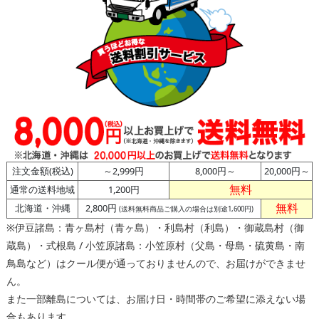
注文金額(税込)
～2,999円
8,000円～
20,000円～
無料
通常の送料地域
1,200円
無料
北海道・沖縄
2,800円
(送料無料商品ご購入の場合は別途1,600円)
※伊豆諸島：青ヶ島村（青ヶ島）・利島村（利島）・御蔵島村（御
蔵島）・式根島 / 小笠原諸島：小笠原村（父島・母島・硫黄島・南
鳥島など）はクール便が通っておりませんので、お届けができませ
ん。
また一部離島については、お届け日・時間帯のご希望に添えない場
合もあります。