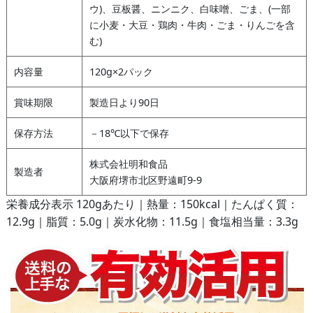
ウ)、豆板醤、ニンニク、白味噌、ごま、(一部
に小麦・大豆・鶏肉・牛肉・ごま・りんごを含
む)
内容量
120g×2パック
賞味期限
製造日より90日
保存方法
－18℃以下で保存
株式会社明和食品
製造者
大阪府堺市北区野遠町9-9
栄養成分表示 120gあたり｜熱量：150kcal｜たんぱく質：
12.9g｜脂質：5.0g｜炭水化物：11.5g｜食塩相当量：3.3g