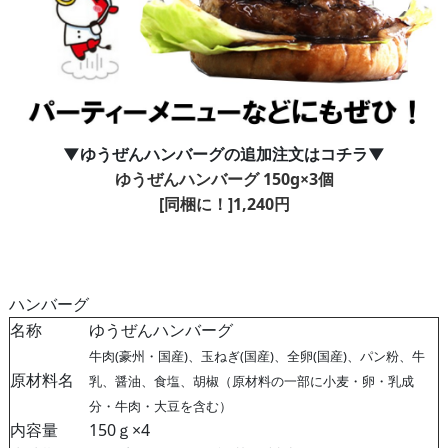
▼ゆうぜんハンバーグの追加注文はコチラ▼
ゆうぜんハンバーグ 150g×3個
[同梱に！]1,240円
ハンバーグ
名称
ゆうぜんハンバーグ
牛肉(豪州・国産)、玉ねぎ(国産)、全卵(国産)、パン粉、牛
原材料名
乳、醤油、食塩、胡椒（原材料の一部に小麦・卵・乳成
分・牛肉・大豆を含む）
内容量
150ｇ×4