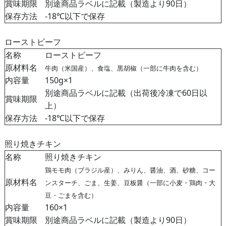
賞味期限
別途商品ラベルに記載（製造より90日）
保存方法
-18℃以下で保存
ローストビーフ
名称
ローストビーフ
原材料名
牛肉（米国産）、食塩、黒胡椒（一部に牛肉を含む）
内容量
150g×1
別途商品ラベルに記載（出荷後冷凍で60日以
賞味期限
上）
保存方法
-18℃以下で保存
照り焼きチキン
名称
照り焼きチキン
鶏モモ肉（ブラジル産）、みりん、醤油、酒、砂糖、コー
原材料名
ンスターチ、ごま、生姜、豆板醤（一部に小麦・鶏肉・大
豆・ごまを含む）
内容量
160×1
賞味期限
別途商品ラベルに記載（製造より90日）