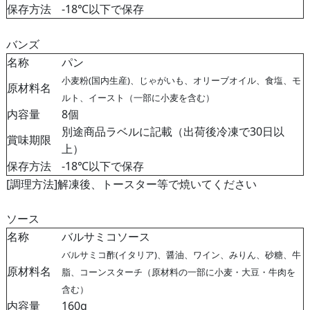
保存方法
-18℃以下で保存
バンズ
名称
パン
小麦粉(国内生産)、じゃがいも、オリーブオイル、食塩、モ
原材料名
ルト、イースト（一部に小麦を含む）
内容量
8個
別途商品ラベルに記載（出荷後冷凍で30日以
賞味期限
上）
保存方法
-18℃以下で保存
[調理方法]解凍後、トースター等で焼いてください
ソース
名称
バルサミコソース
バルサミコ酢(イタリア)、醤油、ワイン、みりん、砂糖、牛
原材料名
脂、コーンスターチ（原材料の一部に小麦・大豆・牛肉を
含む）
内容量
160g