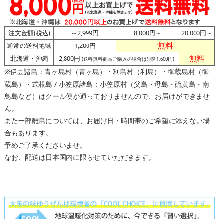
注文金額(税込)
～2,999円
8,000円～
20,000円～
無料
通常の送料地域
1,200円
無料
北海道・沖縄
2,800円
(送料無料商品ご購入の場合は別途1,600円)
※伊豆諸島：青ヶ島村（青ヶ島）・利島村（利島）・御蔵島村（御
蔵島）・式根島 / 小笠原諸島：小笠原村（父島・母島・硫黄島・南
鳥島など）はクール便が通っておりませんので、お届けができませ
ん。
また一部離島については、お届け日・時間帯のご希望に添えない場
合もあります。
予めご了承くださいませ。
なお、配送は日本国内に限らせていただきます。