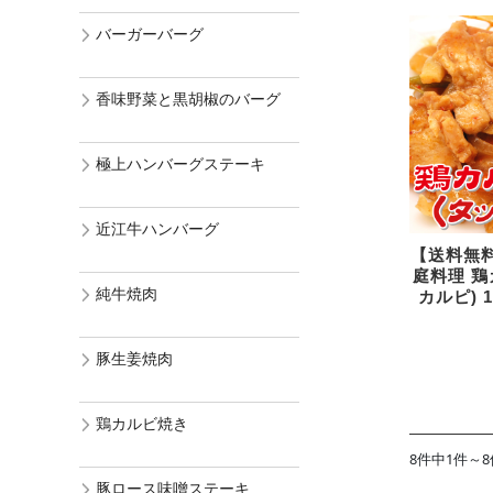
バーガーバーグ
香味野菜と黒胡椒のバーグ
極上ハンバーグステーキ
近江牛ハンバーグ
【送料無
庭料理 鶏
純牛焼肉
カルピ) 1
豚生姜焼肉
鶏カルビ焼き
8件中1件～
豚ロース味噌ステーキ