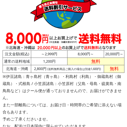
注文金額(税込)
～2,999円
8,000円～
20,000円～
無料
通常の送料地域
1,200円
無料
北海道・沖縄
2,800円
(送料無料商品ご購入の場合は別途1,600円)
※伊豆諸島：青ヶ島村（青ヶ島）・利島村（利島）・御蔵島村（御
蔵島）・式根島 / 小笠原諸島：小笠原村（父島・母島・硫黄島・南
鳥島など）はクール便が通っておりませんので、お届けができませ
ん。
また一部離島については、お届け日・時間帯のご希望に添えない場
合もあります。
予めご了承くださいませ。
なお、配送は日本国内に限らせていただきます。